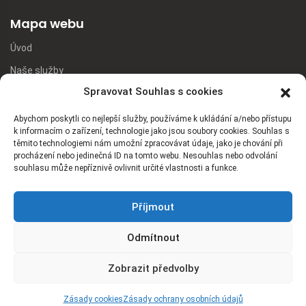
Mapa webu
Úvod
Naše služby
Spravovat Souhlas s cookies
Ceník
Poptávka
Abychom poskytli co nejlepší služby, používáme k ukládání a/nebo přístupu
k informacím o zařízení, technologie jako jsou soubory cookies. Souhlas s
Vozový park
těmito technologiemi nám umožní zpracovávat údaje, jako je chování při
procházení nebo jedinečná ID na tomto webu. Nesouhlas nebo odvolání
Kontakt
souhlasu může nepříznivě ovlivnit určité vlastnosti a funkce.
Ochrana osobních údajů
Zásady cookies (EU)
Příjmout
Odmítnout
Zobrazit předvolby
Copyright
©
2026
dymas.cz
Zásady cookies
Zásady ochrany osobních údajů