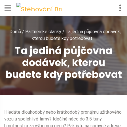
Domů
/
Partnerské články
/
Ta jediná půjčovna dodávek,
kterou budete kdy potřebovat
Ta jediná půjčovna
dodávek, kterou
budete kdy potřebovat
Hledáte dlouhodobý nebo krátkodobý pronájmu užitkového
vozu u spolehlivé firmy? Ideálně něco do 3.5 tuny
hmotnosti a za výbornou cenu? Pak jste na správné adrese.