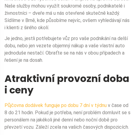
Naše služby mohou využít soukromé osoby, podnikatelé i
živnostníci – dveře má u nás otevřené skutečně každý.
Sídlíme v Brně, kde působíme nejvíc, ovšem vyhledávají nás
i klienti z širého okolí.
Je jedno, jestli potřebujete vůz pro vaše podnikání na delší
dobu, nebo jen vezete objemný nákup a vaše vlastní auto
jednoduše nestačí. Obraťte se na nás v obou případech a
řešení je na dosah.
Atraktivní provozní doba
i ceny
Půjčovna dodávek funguje po dobu 7 dní v týdnu
v čase od
8 do 21 hodin. Pokud je potřeba, není problém domluvit se s
personálem na jakékoli jiné denní nebo noční době pro
převzetí vozu. Záleží zcela na vašich časových dispozicích.