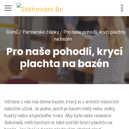
Domů
/
Partnerské články
/
Pro naše pohodlí, krycí plachta
na bazén
Pro naše pohodlí, krycí
plachta na bazén
Většina z nás má doma bazén, který si v letních měsících
náležitě užívá. Je jedno, jestli je bazén malý nebo velký,
kulatý nebo atypického tvaru. Aby byla naše relaxace
dokonalá, měli bychom si také pořídit krycí plachtu na