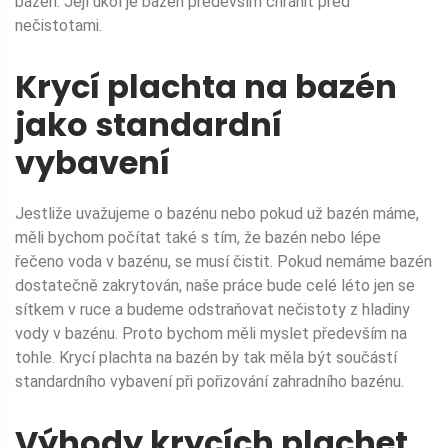
bazén. Její úkol je bazén především chránit před
nečistotami.
Krycí plachta na bazén
jako standardní
vybavení
Jestliže uvažujeme o bazénu nebo pokud už bazén máme,
měli bychom počítat také s tím, že bazén nebo lépe
řečeno voda v bazénu, se musí čistit. Pokud nemáme bazén
dostatečně zakrytován, naše práce bude celé léto jen se
sítkem v ruce a budeme odstraňovat nečistoty z hladiny
vody v bazénu. Proto bychom měli myslet především na
tohle. Krycí plachta na bazén by tak měla být součástí
standardního vybavení při pořizování zahradního bazénu.
Výhody krycích plachet