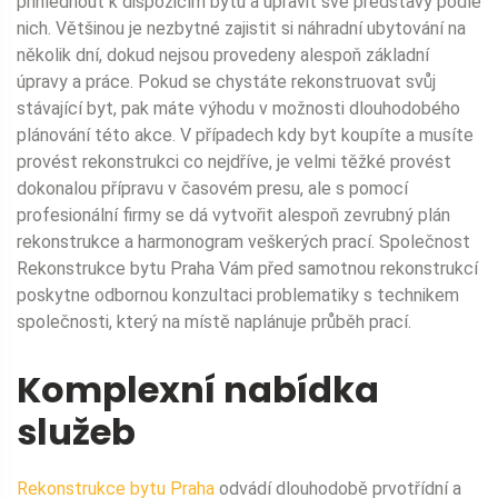
přihlédnout k dispozicím bytu a upravit své představy podle
nich. Většinou je nezbytné zajistit si náhradní ubytování na
několik dní, dokud nejsou provedeny alespoň základní
úpravy a práce. Pokud se chystáte rekonstruovat svůj
stávající byt, pak máte výhodu v možnosti dlouhodobého
plánování této akce. V případech kdy byt koupíte a musíte
provést rekonstrukci co nejdříve, je velmi těžké provést
dokonalou přípravu v časovém presu, ale s pomocí
profesionální firmy se dá vytvořit alespoň zevrubný plán
rekonstrukce a harmonogram veškerých prací. Společnost
Rekonstrukce bytu Praha Vám před samotnou rekonstrukcí
poskytne odbornou konzultaci problematiky s technikem
společnosti, který na místě naplánuje průběh prací.
Komplexní nabídka
služeb
Rekonstrukce bytu Praha
odvádí dlouhodobě prvotřídní a