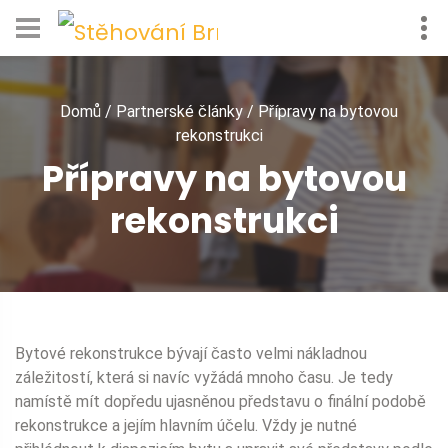
Domů
/
Partnerské články
/
Přípravy na bytovou
rekonstrukci
Přípravy na bytovou
rekonstrukci
Bytové rekonstrukce bývají často velmi nákladnou
záležitostí, která si navíc vyžádá mnoho času. Je tedy
namístě mít dopředu ujasněnou představu o finální podobě
rekonstrukce a jejím hlavním účelu. Vždy je nutné